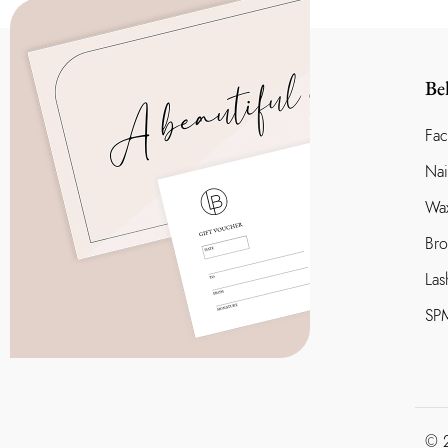
Be
Fa
Nai
Wa
Br
Las
SP
© 