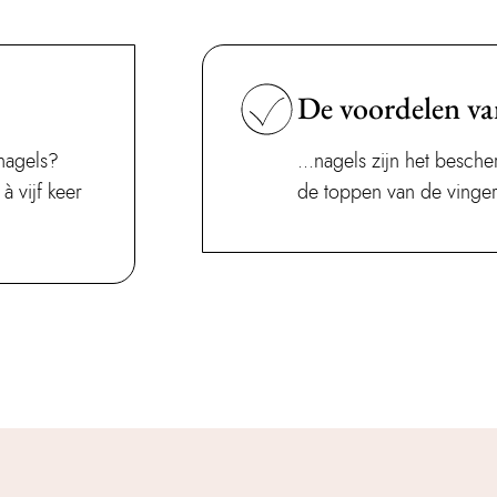
De voordelen van
rnagels?
...nagels zijn het besch
à vijf keer
de toppen van de vinger