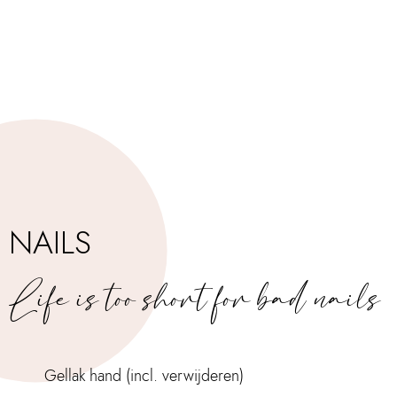
NAILS
Life is too short for bad nails
Gellak hand (incl. verwijderen)