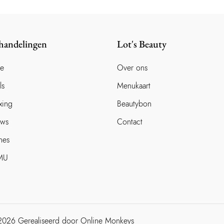
handelingen
Lot's Beauty
ce
Over ons
ls
Menukaart
xing
Beautybon
ows
Contact
hes
MU
2026
Gerealiseerd door
Online Monkeys