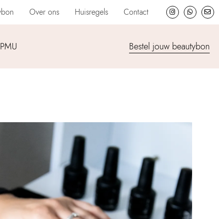
ybon
Over ons
Huisregels
Contact
SPMU
Bestel jouw beautybon